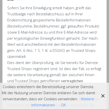
Sofern Sie Ihre Einwilligung erteilt haben, greift das
Trustbadge nach Bestellabschluss auf in Ihrer
Endeinrichtung gespeicherte Bestellinformationen
(Bestellsumme, Bestellnummer, ggf. gekauftes Produkt)
sowie E-Mail-Adresse zu und Ihre E-Mail-Adresse wird
per kryptologischer Einwegfunktion gehasht. Der Hash-
Wert wird anschließend mit den Bestellinformationen
gem. Art. 6 Abs. 1 S. 1 lit. a DSGVO an Trusted Shops
übermittelt.
Dies dient der Überprüfung, ob Sie bereits für Dienste
Trusted Shops registriert sind. Ist dies der Fall, so erfolgt
die weitere Verarbeitung gemäß der zwischen Ihnen
und Trusted Shops getroffenen
vertraglichen
Cookies erleichtern die Bereitstellung unserer Dienste.
Vereinbarung
. Sofern Sie noch nicht für die Services
Mit der Nutzung unserer Dienste erklären Sie sich damit
registriert sind oder Ihre Einwilligung zur automatischen
einverstanden, dass wir Cookies verwenden.
Weitere
Erkennung über das Trustbadge nicht erteilen, erhalten
Informationen
OK
Sie im Anschluss die Möglichkeit, sich manuell für die