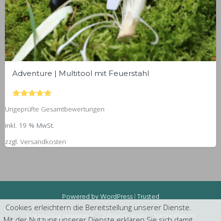
Adventure | Multitool mit Feuerstahl
Bewertet
Ungeprüfte Gesamtbewertungen
mit
5.00
inkl. 19 % MwSt.
5
zzgl.
Versandkosten
Powered by WordPress
|
Trusted
Cookies erleichtern die Bereitstellung unserer Dienste.
Datenschutzerklärung
Zahlungsarten
Versandarten
Mit der Nutzung unserer Dienste erklären Sie sich damit